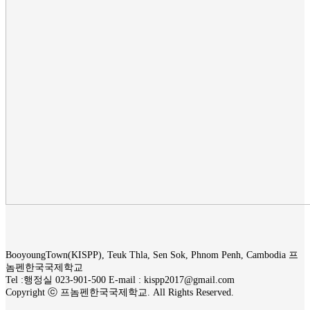
BooyoungTown(KISPP), Teuk Thla, Sen Sok, Phnom Penh, Cambodia 프
놈펜한국국제학교
Tel :행정실 023-901-500 E-mail : kispp2017@gmail.com
Copyright ⓒ 프놈펜한국국제학교. All Rights Reserved.