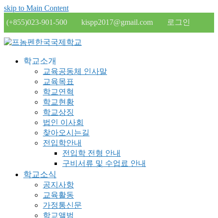
skip to Main Content
(+855)023-901-500
kispp2017@gmail.com
로그인
학교소개
교육공동체 인사말
교육목표
학교연혁
학교현황
학교상징
법인 이사회
찾아오시는길
전입학안내
전입학 전형 안내
구비서류 및 수업료 안내
학교소식
공지사항
교육활동
가정통신문
학교앨범