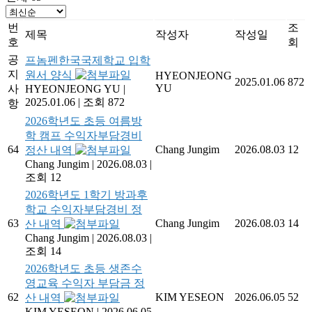
번
조
제목
작성자
작성일
호
회
공
프놈펜한국국제학교 입학
지
원서 양식
HYEONJEONG
2025.01.06
872
YU
사
HYEONJEONG YU
|
2025.01.06
|
조회 872
항
2026학년도 초등 여름방
학 캠프 수익자부담경비
64
Chang Jungim
2026.08.03
12
정산 내역
Chang Jungim
|
2026.08.03
|
조회 12
2026학년도 1학기 방과후
학교 수익자부담경비 정
63
Chang Jungim
2026.08.03
14
산 내역
Chang Jungim
|
2026.08.03
|
조회 14
2026학년도 초등 생존수
영교육 수익자 부담금 정
62
KIM YESEON
2026.06.05
52
산 내역
KIM YESEON
|
2026.06.05