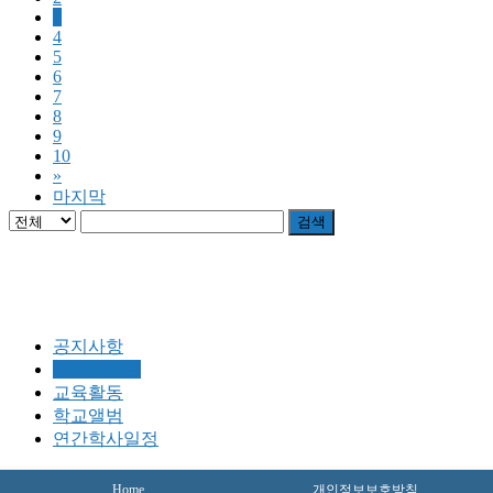
3
4
5
6
7
8
9
10
»
마지막
검색
공지사항
가정통신문
교육활동
학교앨범
연간학사일정
Home
개인정보보호방침