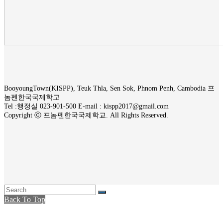
BooyoungTown(KISPP), Teuk Thla, Sen Sok, Phnom Penh, Cambodia 프
놈펜한국국제학교
Tel :행정실 023-901-500 E-mail : kispp2017@gmail.com
Copyright ⓒ 프놈펜한국국제학교. All Rights Reserved.
Back To Top