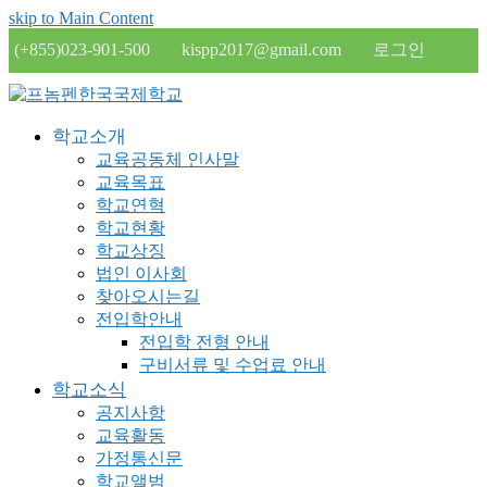
skip to Main Content
(+855)023-901-500
kispp2017@gmail.com
로그인
학교소개
교육공동체 인사말
교육목표
학교연혁
학교현황
학교상징
법인 이사회
찾아오시는길
전입학안내
전입학 전형 안내
구비서류 및 수업료 안내
학교소식
공지사항
교육활동
가정통신문
학교앨범