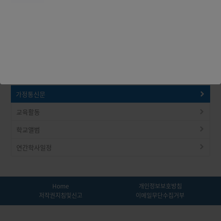
공지사항
가정통신문
교육활동
학교앨범
연간학사일정
Home
개인정보보호방침
저작권지침및신고
이메일무단수집거부