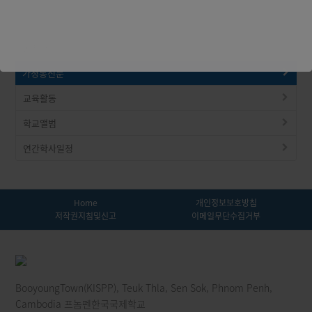
공지사항
가정통신문
교육활동
학교앨범
연간학사일정
Home
개인정보보호방침
저작권지침및신고
이메일무단수집거부
BooyoungTown(KISPP), Teuk Thla, Sen Sok, Phnom Penh,
Cambodia 프놈펜한국국제학교