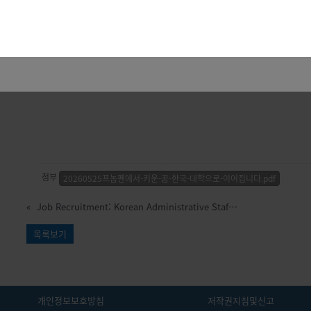
경
프놈펜한국국제학교 고등과정이 새로운 미래를 시작합니다.
첨부
20260525프놈펜에서-키운-꿈-한국-대학으로-이어집니다.pdf
«
Job Recruitment: Korean Administrative Staff(~6.4.)
목록보기
개인정보보호방침
저작권지침및신고