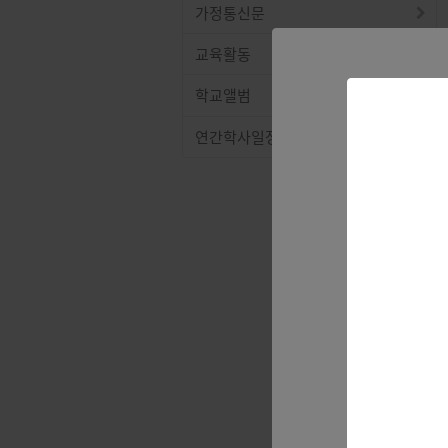
가정통신문
교육활동
학교앨범
연간학사일정