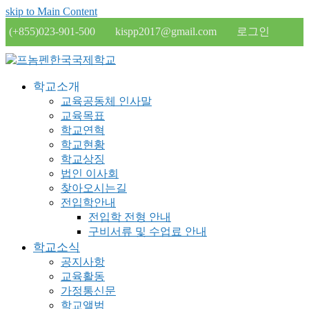
skip to Main Content
(+855)023-901-500
kispp2017@gmail.com
로그인
학교소개
교육공동체 인사말
교육목표
학교연혁
학교현황
학교상징
법인 이사회
찾아오시는길
전입학안내
전입학 전형 안내
구비서류 및 수업료 안내
학교소식
공지사항
교육활동
가정통신문
학교앨범