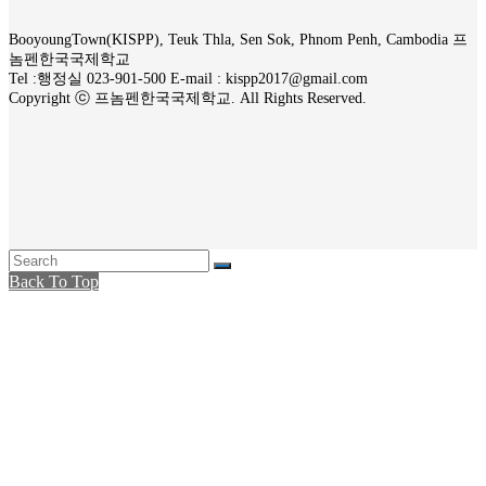
BooyoungTown(KISPP), Teuk Thla, Sen Sok, Phnom Penh, Cambodia 프
놈펜한국국제학교
Tel :행정실 023-901-500 E-mail : kispp2017@gmail.com
Copyright ⓒ 프놈펜한국국제학교. All Rights Reserved.
Back To Top