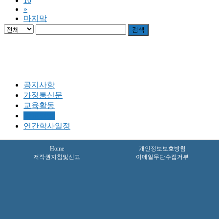
10
»
마지막
검색
공지사항
가정통신문
교육활동
학교앨범
연간학사일정
Home
개인정보보호방침
저작권지침및신고
이메일무단수집거부