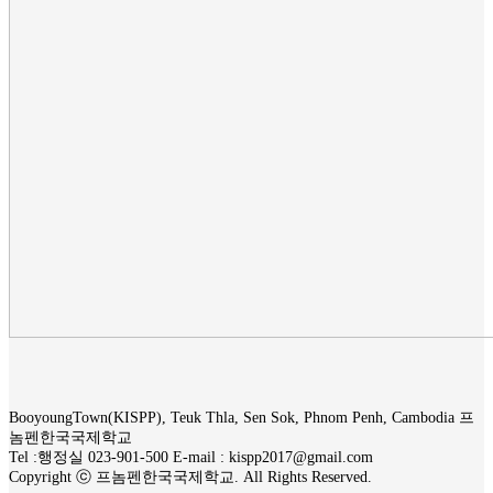
BooyoungTown(KISPP), Teuk Thla, Sen Sok, Phnom Penh, Cambodia 프
놈펜한국국제학교
Tel :행정실 023-901-500 E-mail : kispp2017@gmail.com
Copyright ⓒ 프놈펜한국국제학교. All Rights Reserved.