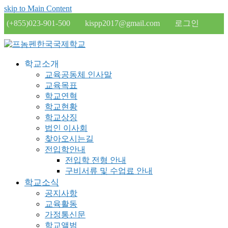
skip to Main Content
(+855)023-901-500
kispp2017@gmail.com
로그인
학교소개
교육공동체 인사말
교육목표
학교연혁
학교현황
학교상징
법인 이사회
찾아오시는길
전입학안내
전입학 전형 안내
구비서류 및 수업료 안내
학교소식
공지사항
교육활동
가정통신문
학교앨범