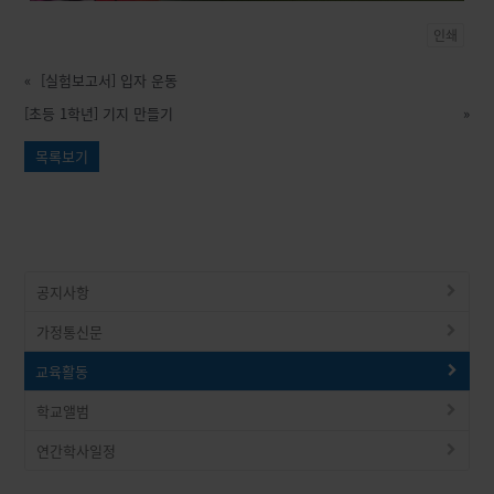
인쇄
«
[실험보고서] 입자 운동
[초등 1학년] 기지 만들기
»
목록보기
공지사항
가정통신문
교육활동
학교앨범
연간학사일정