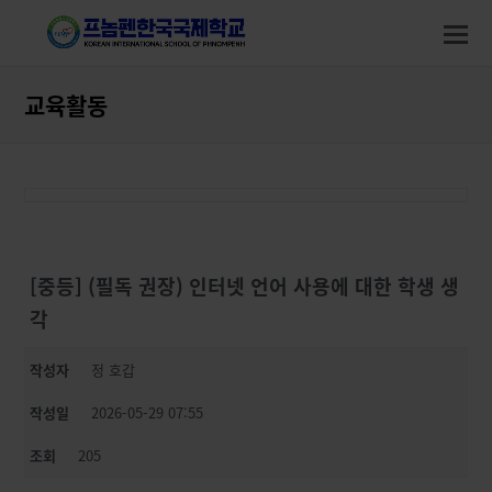
modal-check
modal-check
O
M
M
교육활동
[중등] (필독 권장) 인터넷 언어 사용에 대한 학생 생
각
작성자
정 호갑
작성일
2026-05-29 07:55
조회
205