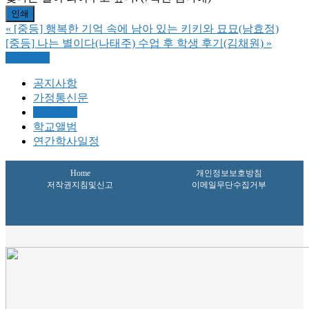
인쇄
«
[중등] 행복한 기억 속에 남아 있는 키키와 묘묘(남효정)
[중등] 나는 별이다(나태주) 수업 후 학생 후기(김채원)
»
목록보기
공지사항
가정통신문
교육활동
학교앨범
연간학사일정
Home
개인정보보호방침
저작권지침및신고
이메일무단수집거부