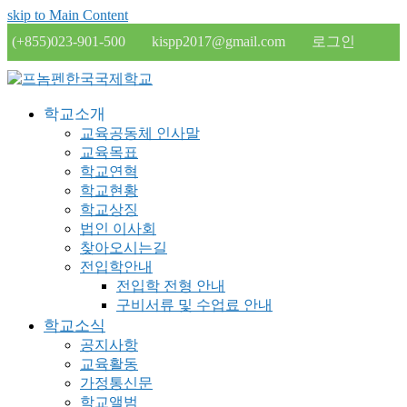
skip to Main Content
(+855)023-901-500
kispp2017@gmail.com
로그인
학교소개
교육공동체 인사말
교육목표
학교연혁
학교현황
학교상징
법인 이사회
찾아오시는길
전입학안내
전입학 전형 안내
구비서류 및 수업료 안내
학교소식
공지사항
교육활동
가정통신문
학교앨범