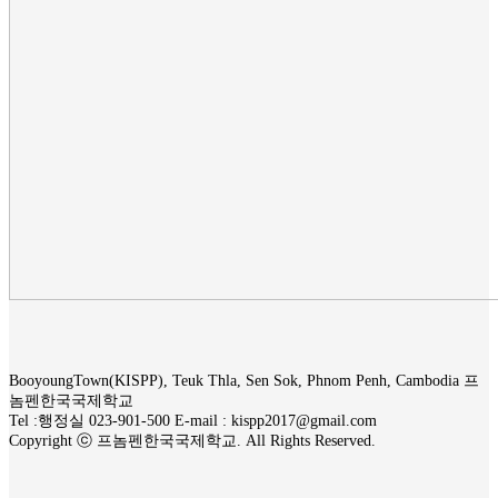
BooyoungTown(KISPP), Teuk Thla, Sen Sok, Phnom Penh, Cambodia 프
놈펜한국국제학교
Tel :행정실 023-901-500 E-mail : kispp2017@gmail.com
Copyright ⓒ 프놈펜한국국제학교. All Rights Reserved.