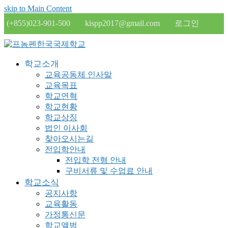
skip to Main Content
(+855)023-901-500
kispp2017@gmail.com
로그인
학교소개
교육공동체 인사말
교육목표
학교연혁
학교현황
학교상징
법인 이사회
찾아오시는길
전입학안내
전입학 전형 안내
구비서류 및 수업료 안내
학교소식
공지사항
교육활동
가정통신문
학교앨범