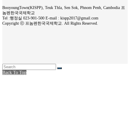
BooyoungTown(KISPP), Teuk Thla, Sen Sok, Phnom Penh, Cambodia 프
놈펜한국국제학교
Tel :행정실 023-901-500 E-mail : kispp2017@gmail.com
Copyright ⓒ 프놈펜한국국제학교. All Rights Reserved.
Back To Top