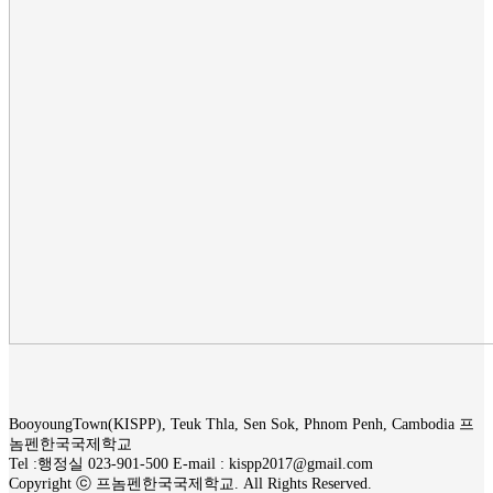
BooyoungTown(KISPP), Teuk Thla, Sen Sok, Phnom Penh, Cambodia 프
놈펜한국국제학교
Tel :행정실 023-901-500 E-mail : kispp2017@gmail.com
Copyright ⓒ 프놈펜한국국제학교. All Rights Reserved.