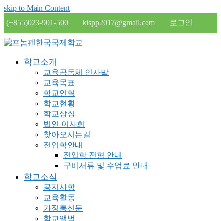
skip to Main Content
(+855)023-901-500
kispp2017@gmail.com
로그인
학교소개
교육공동체 인사말
교육목표
학교연혁
학교현황
학교상징
법인 이사회
찾아오시는길
전입학안내
전입학 전형 안내
구비서류 및 수업료 안내
학교소식
공지사항
교육활동
가정통신문
학교앨범