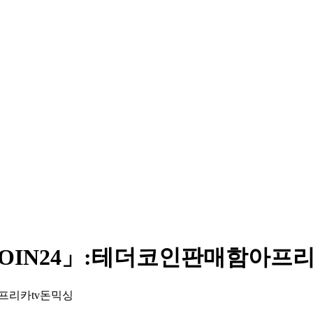
텔레@UPCOIN24」:테더코인판매함아
함아프리카tv돈믹싱