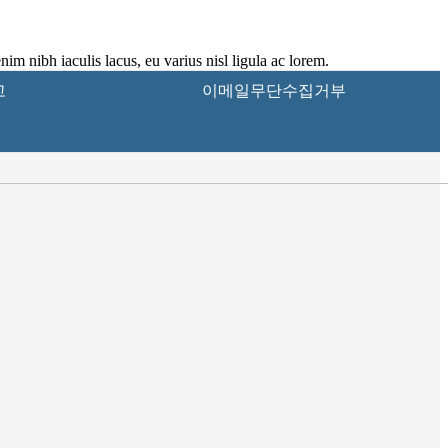
nim nibh iaculis lacus, eu varius nisl ligula ac lorem.
고
이메일무단수집거부