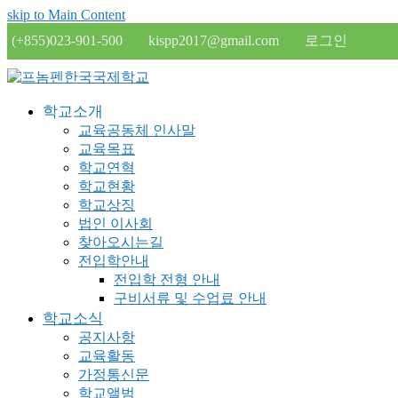
skip to Main Content
(+855)023-901-500
kispp2017@gmail.com
로그인
학교소개
교육공동체 인사말
교육목표
학교연혁
학교현황
학교상징
법인 이사회
찾아오시는길
전입학안내
전입학 전형 안내
구비서류 및 수업료 안내
학교소식
공지사항
교육활동
가정통신문
학교앨범