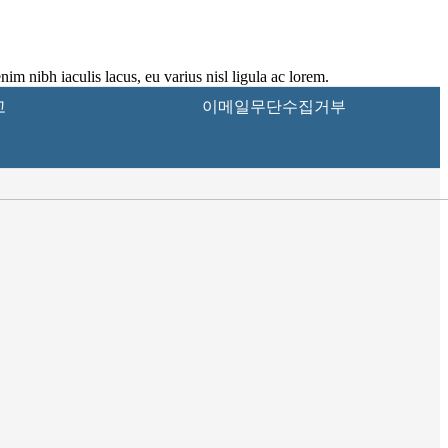
nim nibh iaculis lacus, eu varius nisl ligula ac lorem.
고
이메일무단수집거부