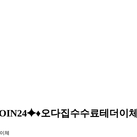
텔레@UPCOIN24⯌♦오다집수수료테더이
더이체