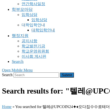
연간학사일정
학부모마당
입학상담
입학상담
대학입학안내
대학입학안내
행정지원
공지사항
학교발전기금
학교운영위원회
이사회 게시판
Search
Open Mobile Menu
Search
Submit
Search results for: "
Home
»
You searched for 텔레@UPCOIN24⯌♦오다집수수료테