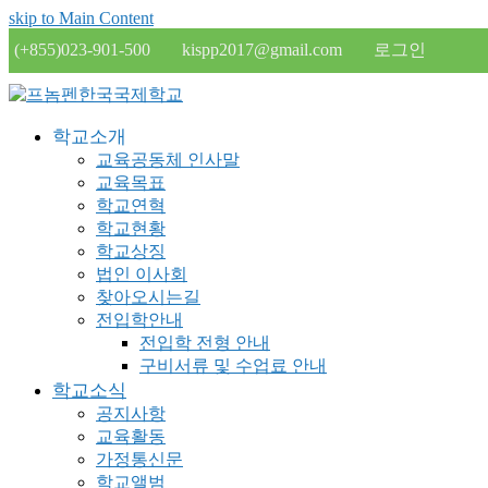
skip to Main Content
(+855)023-901-500
kispp2017@gmail.com
로그인
학교소개
교육공동체 인사말
교육목표
학교연혁
학교현황
학교상징
법인 이사회
찾아오시는길
전입학안내
전입학 전형 안내
구비서류 및 수업료 안내
학교소식
공지사항
교육활동
가정통신문
학교앨범