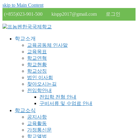
skip to Main Content
(+855)023-901-500
kispp2017@gmail.com
로그인
학교소개
교육공동체 인사말
교육목표
학교연혁
학교현황
학교상징
법인 이사회
찾아오시는길
전입학안내
전입학 전형 안내
구비서류 및 수업료 안내
학교소식
공지사항
교육활동
가정통신문
학교앨범