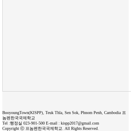
BooyoungTown(KISPP), Teuk Thla, Sen Sok, Phnom Penh, Cambodia 프
놈펜한국국제학교
Tel :행정실 023-901-500 E-mail : kispp2017@gmail.com
Copyright ⓒ 프놈펜한국국제학교. All Rights Reserved.