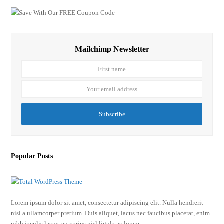
e
t
b
u
o
b
Mailchimp Newsletter
o
e
First
Your
k
name
email
address
Subscribe
Popular Posts
Lorem ipsum dolor sit amet, consectetur adipiscing elit. Nulla hendrerit
nisl a ullamcorper pretium. Duis aliquet, lacus nec faucibus placerat, enim
nibh iaculis lacus, eu varius nisl ligula ac lorem.