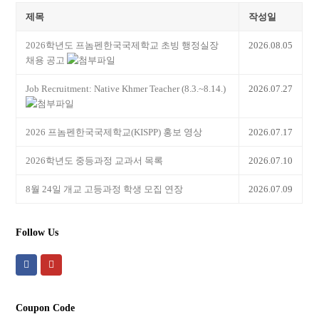
제목
작성일
2026학년도 프놈펜한국국제학교 초빙 행정실장
2026.08.05
채용 공고
Job Recruitment: Native Khmer Teacher (8.3.~8.14.)
2026.07.27
2026 프놈펜한국국제학교(KISPP) 홍보 영상
2026.07.17
2026학년도 중등과정 교과서 목록
2026.07.10
8월 24일 개교 고등과정 학생 모집 연장
2026.07.09
Follow Us
F
Y
a
o
c
u
Coupon Code