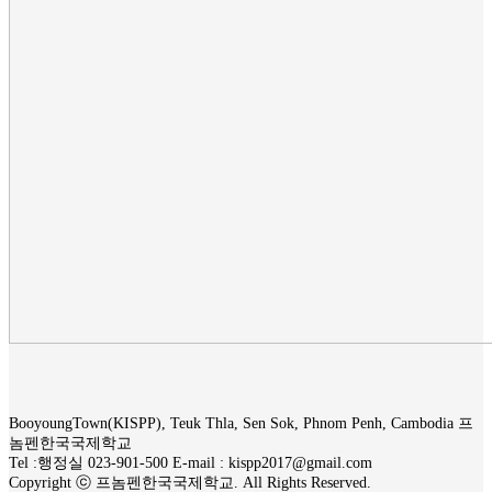
BooyoungTown(KISPP), Teuk Thla, Sen Sok, Phnom Penh, Cambodia 프
놈펜한국국제학교
Tel :행정실 023-901-500 E-mail : kispp2017@gmail.com
Copyright ⓒ 프놈펜한국국제학교. All Rights Reserved.