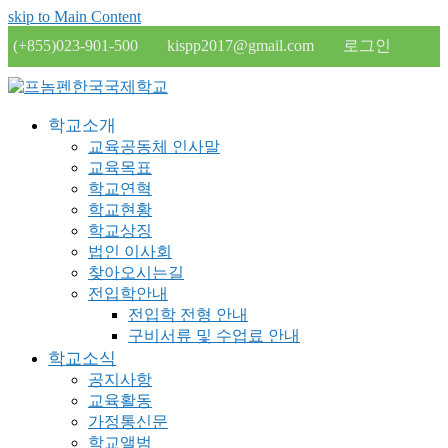
skip to Main Content
(+855)023-901-500
kispp2017@gmail.com
로그인
학교소개
교육공동체 인사말
교육목표
학교연혁
학교현황
학교상징
법인 이사회
찾아오시는길
전입학안내
전입학 전형 안내
구비서류 및 수업료 안내
학교소식
공지사항
교육활동
가정통신문
학교앨범