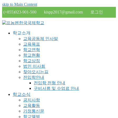
skip to Main Content
(+855)023-901-500
kispp2017@gmail.com
로그인
학교소개
교육공동체 인사말
교육목표
학교연혁
학교현황
학교상징
법인 이사회
찾아오시는길
전입학안내
전입학 전형 안내
구비서류 및 수업료 안내
학교소식
공지사항
교육활동
가정통신문
학교앨범