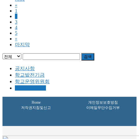
«
1
2
3
4
5
»
마지막
검색
공지사항
학교발전기금
학교운영위원회
이사회 게시판
Home
개인정보보호방침
저작권지침및신고
이메일무단수집거부