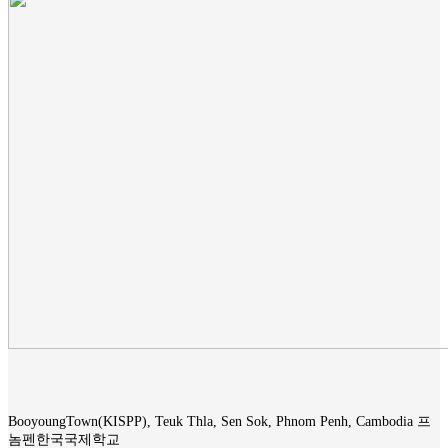
BooyoungTown(KISPP), Teuk Thla, Sen Sok, Phnom Penh, Cambodia 프
놈펜한국국제학교