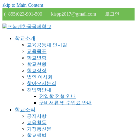
skip to Main Content
(+855)023-901-500
kispp2017@gmail.com
로그인
학교소개
교육공동체 인사말
교육목표
학교연혁
학교현황
학교상징
법인 이사회
찾아오시는길
전입학안내
전입학 전형 안내
구비서류 및 수업료 안내
학교소식
공지사항
교육활동
가정통신문
학교앨범