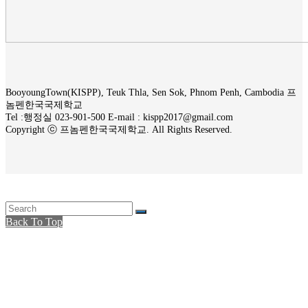
BooyoungTown(KISPP), Teuk Thla, Sen Sok, Phnom Penh, Cambodia 프
놈펜한국국제학교
Tel :행정실 023-901-500 E-mail : kispp2017@gmail.com
Copyright ⓒ 프놈펜한국국제학교. All Rights Reserved.
Back To Top