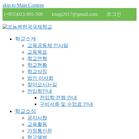
skip to Main Content
(+855)023-901-500
kispp2017@gmail.com
로그인
학교소개
교육공동체 인사말
교육목표
학교연혁
학교현황
학교상징
법인 이사회
찾아오시는길
전입학안내
전입학 전형 안내
구비서류 및 수업료 안내
학교소식
공지사항
교육활동
가정통신문
학교앨범