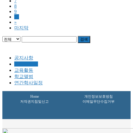
7
8
9
10
»
마지막
검색
공지사항
가정통신문
교육활동
학교앨범
연간학사일정
Home
개인정보보호방침
저작권지침및신고
이메일무단수집거부