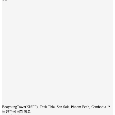
BooyoungTown(KISPP), Teuk Thla, Sen Sok, Phnom Penh, Cambodia 프
놈펜한국국제학교