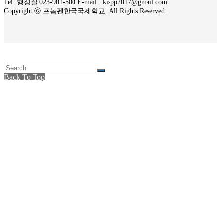
Tel :행정실 023-901-500 E-mail : kispp2017@gmail.com
Copyright ⓒ 프놈펜한국국제학교. All Rights Reserved.
Back To Top