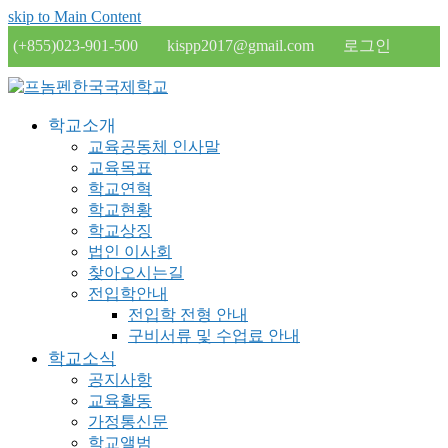
skip to Main Content
(+855)023-901-500
kispp2017@gmail.com
로그인
학교소개
교육공동체 인사말
교육목표
학교연혁
학교현황
학교상징
법인 이사회
찾아오시는길
전입학안내
전입학 전형 안내
구비서류 및 수업료 안내
학교소식
공지사항
교육활동
가정통신문
학교앨범