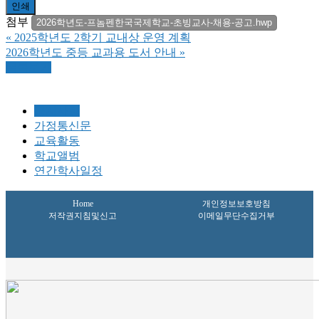
인쇄
첨부
2026학년도-프놈펜한국국제학교-초빙교사-채용-공고.hwp
«
2025학년도 2학기 교내상 운영 계획
2026학년도 중등 교과용 도서 안내
»
목록보기
공지사항
가정통신문
교육활동
학교앨범
연간학사일정
Home
개인정보보호방침
저작권지침및신고
이메일무단수집거부