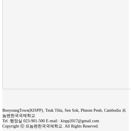
BooyoungTown(KISPP), Teuk Thla, Sen Sok, Phnom Penh, Cambodia 프
놈펜한국국제학교
Tel :행정실 023-901-500 E-mail : kispp2017@gmail.com
Copyright ⓒ 프놈펜한국국제학교. All Rights Reserved.