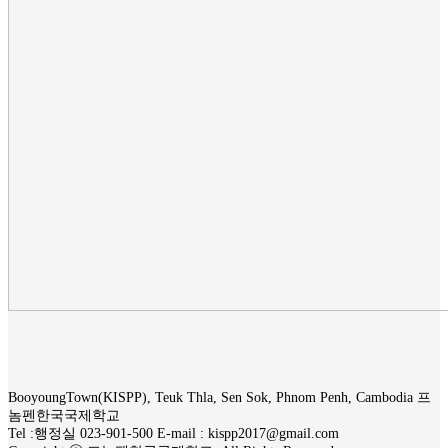
BooyoungTown(KISPP), Teuk Thla, Sen Sok, Phnom Penh, Cambodia 프
놈펜한국국제학교
Tel :행정실 023-901-500 E-mail : kispp2017@gmail.com