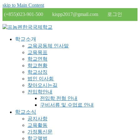
skip to Main Content
(+855)023-901-500
kispp2017@gmail.com
로그인
학교소개
교육공동체 인사말
교육목표
학교연혁
학교현황
학교상징
법인 이사회
찾아오시는길
전입학안내
전입학 전형 안내
구비서류 및 수업료 안내
학교소식
공지사항
교육활동
가정통신문
학교앨범